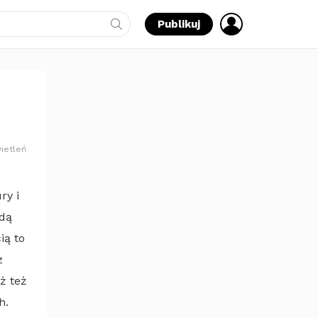
ZALOGUJ
Publikuj
SIĘ
ietleń
ry i
ędą
ią to
z
ż też
h.