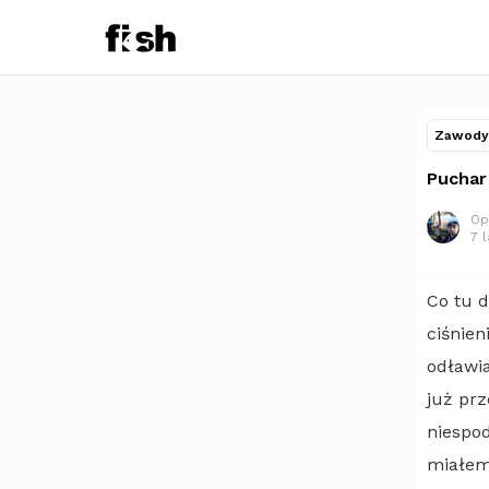
Zawody 
Puchar
Op
7 
Co tu 
ciśnien
odławia
już pr
niespod
miałem