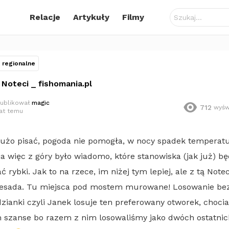
Szukaj:
Relacje
Artykuły
Filmy
regionalne
 Noteci _ fishomania.pl
ublikował
magic
712
wyśw
lat temu
dużo pisać, pogoda nie pomogła, w nocy spadek temperatu
ia więc z góry było wiadomo, które stanowiska (jak już) b
ć rybki. Jak to na rzece, im niżej tym lepiej, ale z tą Notec
zesada. Tu miejsca pod mostem murowane! Losowanie be
zianki czyli Janek losuje ten preferowany otworek, chocia
 szanse bo razem z nim losowaliśmy jako dwóch ostatnic