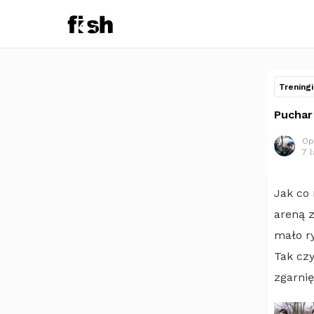
Treningi
Puchar 
Op
7 
Jak co
areną z
mało ry
Tak czy
zgarni