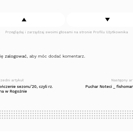
Przeglądaj i zarządzaj swoimi głosami na stronie Profilu Użytkownika
się
zalogować
, aby móc dodać komentarz.
zedni artykuł
Następny ar
ńczenie sezonu’20, czyli rz.
Puchar Noteci _ fishoman
na w Rogoźnie