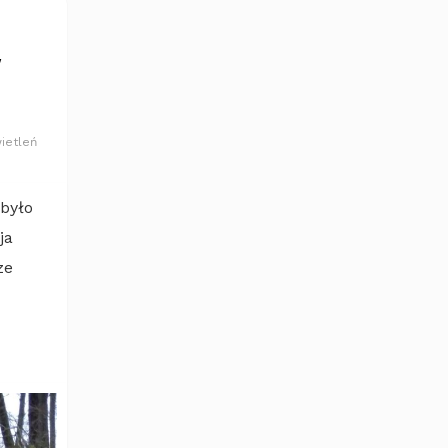
ietleń
 było
ja
ze