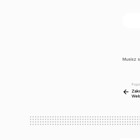
Musisz 
Popr
Zobacz
więcej
Zako
Weł