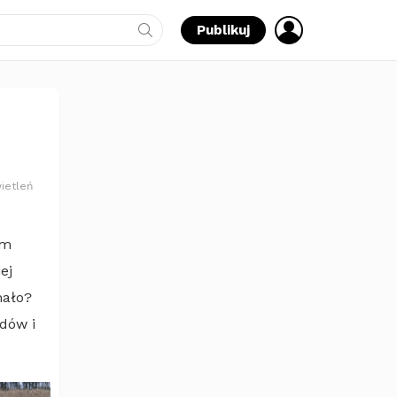
ZALOGUJ
Publikuj
SIĘ
ietleń
em
ej
mało?
dów i