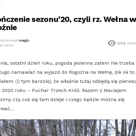
ńczenie sezonu’20, czyli rz. Wełna w
źnie
ublikował
magic
608
wyśw
lat temu
nia, ostatni dzień roku, pogoda jesienna zatem nie trzeba
ługo namawiać na wyjazd do Rogoźna na Wełnę, (ok ok to 
łem :)) tym bardziej, że właśnie tutaj odbędą się pierws
 2020 roku – Puchar Trzech Króli. Razem z Maciejem
imy czy coś się tam dzieje i czego będzie można się
ewać…