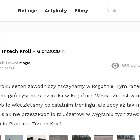
Szukaj:
Relacje
Artykuły
Filmy
Trzech Króli – 6.01.2020 r.
ublikował
magic
656
wyśw
lat temu
 roku sezon zawodniczy zaczynamy w Rogoźnie. Tym raz
magań była mała rzeczka w Rogoźnie, Wełna. Że jest w ni
b to wiedzieliśmy po ostatnim treningu, ale żeby aż tak 
 siak nie przeszkodziło to Józefowi w wygraniu tych zawo
ęciu Pucharu Trzech Króli.