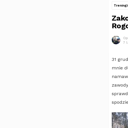
Treningi
Zako
Rogo
Op
7 
31 grud
mnie d
namawia
zawody
sprawdz
spodzi