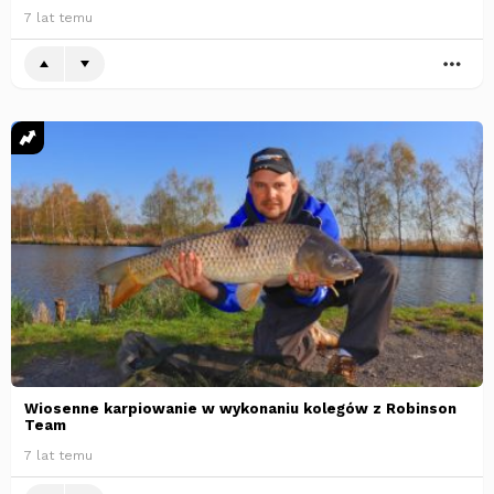
7 lat temu
WI
Wiosenne karpiowanie w wykonaniu kolegów z Robinson
Team
7 lat temu