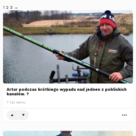
1
2
3
→
Artur podczas krótkiego wypadu nad jednen z pobliskich
kanałów. ?
7 lat temu
WI