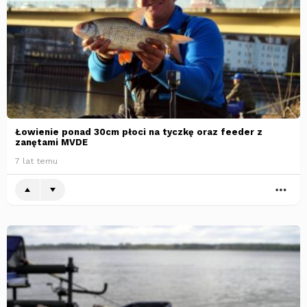
Łowienie ponad 30cm płoci na tyczkę oraz feeder z
zanętami MVDE
7 lat temu
WI