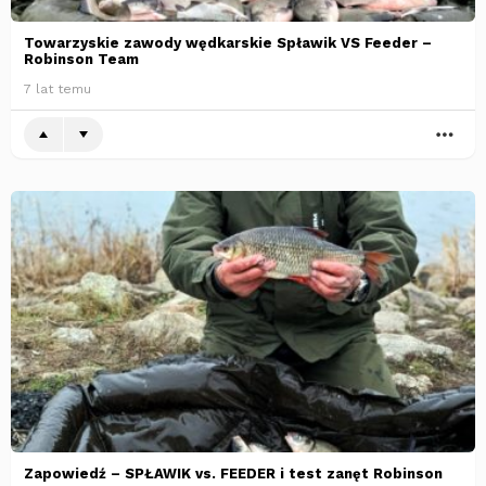
Towarzyskie zawody wędkarskie Spławik VS Feeder –
Robinson Team
7 lat temu
WI
Zapowiedź – SPŁAWIK vs. FEEDER i test zanęt Robinson