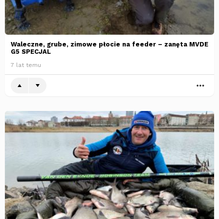
Waleczne, grube, zimowe płocie na feeder – zanęta MVDE
G5 SPECJAL
7 lat temu
WI