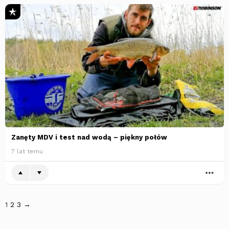
Zanęty MDV i test nad wodą – piękny połów
7 lat temu
WI
1
2
3
→