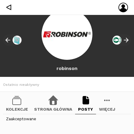
ZA
ᐊ
SIĘ
robinson
Ostatnio nieaktywny
KOLEKCJE
STRONA GŁÓWNA
POSTY
WIĘCEJ
Zaakceptowane