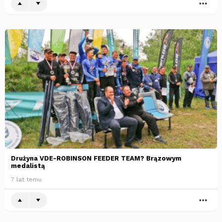
WI
Drużyna VDE-ROBINSON FEEDER TEAM? Brązowym
medalistą
7 lat temu
WI