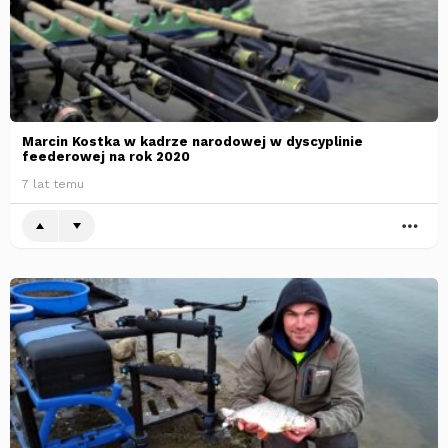
Marcin Kostka w kadrze narodowej w dyscyplinie
feederowej na rok 2020
7 lat temu
WI