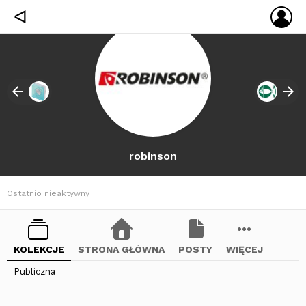
ZA
ᐊ
SIĘ
robinson
Ostatnio nieaktywny
KOLEKCJE
STRONA GŁÓWNA
POSTY
WIĘCEJ
Publiczna