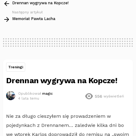
więcej
Drennan wygrywa na Kopcze!
Następny artykuł
Memoriał Pawła Lacha
Treningi
Drennan wygrywa na Kopcze!
Opublikował
magic
556
wyświetleń
4 lata temu
Nie za długo cieszyłem się prowadzeniem w
pojedynkach z Drennanem… zaledwie kilka dni bo
we wtorek Karlos doprowadził do remisu na „swoim