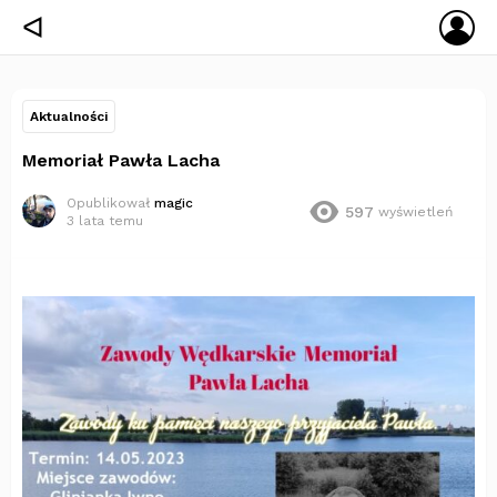
ZA
ᐊ
SIĘ
Aktualności
Memoriał Pawła Lacha
Opublikował
magic
597
wyświetleń
3 lata temu