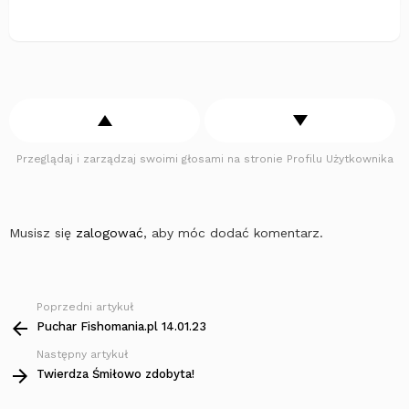
Przeglądaj i zarządzaj swoimi głosami na stronie Profilu Użytkownika
Musisz się
zalogować
, aby móc dodać komentarz.
Poprzedni artykuł
Zobacz
więcej
Puchar Fishomania.pl 14.01.23
Następny artykuł
Twierdza Śmiłowo zdobyta!