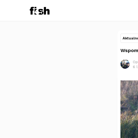
Aktualn
Wspomn
Op
6 