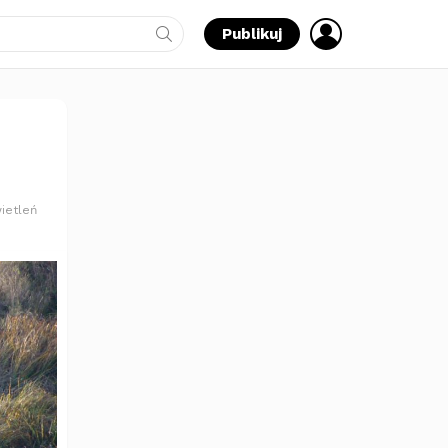
ZALOGUJ
Publikuj
SIĘ
ietleń