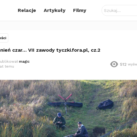
Szukaj:
Relacje
Artykuły
Filmy
ości
ień czar… VII zawody tyczki.fora.pl, cz.2
ublikował
magic
512
wyśw
lat temu