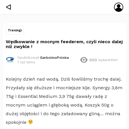
ZA
ᐊ
SIĘ
Treningi
Wędkowanie z mocnym feederem, czyli nieco dalej
niż zwykle !
Opublikował
GarbolinoPolska
900
wyświetleń
7 lat temu
Kolejny dzień nad wodą. Dziś łowiliśmy trochę dalej.
Przydały się dłuższe i mocniejsze kije. Synergy 3,6m
75g i Essential Medium 3,9 75g dawały radę z
mocnym uciągiem i głęboką wodą. Koszyk 50g o
dużej objętości i do tego załadowany gliną… można
spokojnie