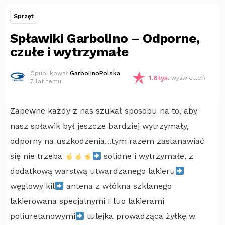
Sprzęt
Spławiki Garbolino – Odporne,
czułe i wytrzymałe
Opublikował
GarbolinoPolska
1.6tys.
wyświetleń
7 lat temu
Zapewne każdy z nas szukał sposobu na to, aby
nasz spławik był jeszcze bardziej wytrzymały,
odporny na uszkodzenia…tym razem zastanawiać
się nie trzeba
solidne i wytrzymałe, z
dodatkową warstwą utwardzanego lakieru
węglowy kil
antena z włókna szklanego
lakierowana specjalnymi Fluo lakierami
poliuretanowymi
tulejka prowadząca żyłkę w