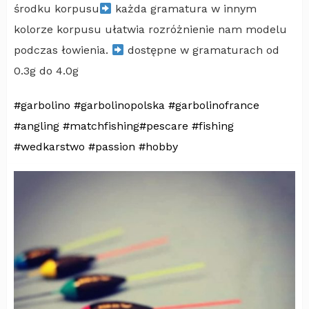
środku korpusu
każda gramatura w innym
kolorze korpusu ułatwia rozróżnienie nam modelu
podczas łowienia.
dostępne w gramaturach od
0.3g do 4.0g
#garbolino
#garbolinopolska
#garbolinofrance
#angling
#matchfishing
#pescare
#fishing
#wedkarstwo
#passion
#hobby