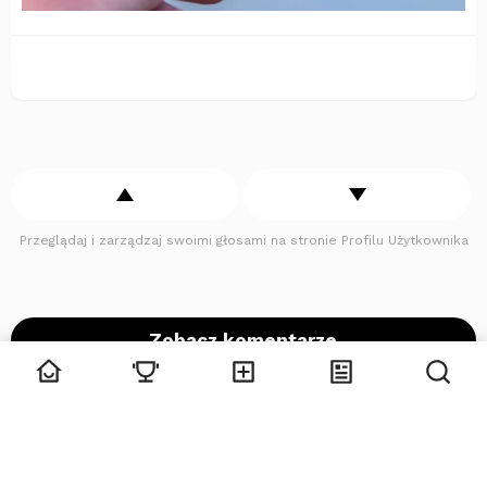
Przeglądaj i zarządzaj swoimi głosami na stronie Profilu Użytkownika
Zobacz komentarze
Poprzedni artykuł
Zobacz
więcej
Nowy model rolek marki Garbolino – bezpieczeństwo
tyczki
Następny artykuł