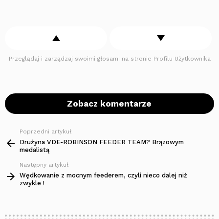
Przeglądaj i zarządzaj swoimi głosami na stronie Profilu Użytkownika
Zobacz komentarze
Poprzedni artykuł
Zobacz
więcej
Drużyna VDE-ROBINSON FEEDER TEAM? Brązowym
medalistą
Następny artykuł
Wędkowanie z mocnym feederem, czyli nieco dalej niż
zwykle !