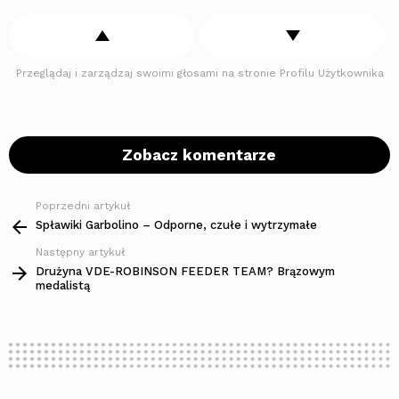
Przeglądaj i zarządzaj swoimi głosami na stronie Profilu Użytkownika
Zobacz komentarze
Poprzedni artykuł
Zobacz
więcej
Spławiki Garbolino – Odporne, czułe i wytrzymałe
Następny artykuł
Drużyna VDE-ROBINSON FEEDER TEAM? Brązowym
medalistą