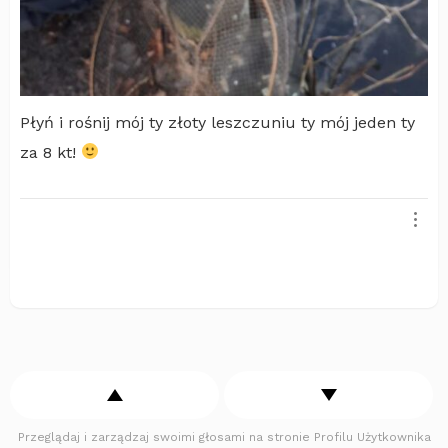
Płyń i rośnij mój ty złoty leszczuniu ty mój jeden ty
za 8 kt!
Przeglądaj i zarządzaj swoimi głosami na stronie Profilu Użytkownika