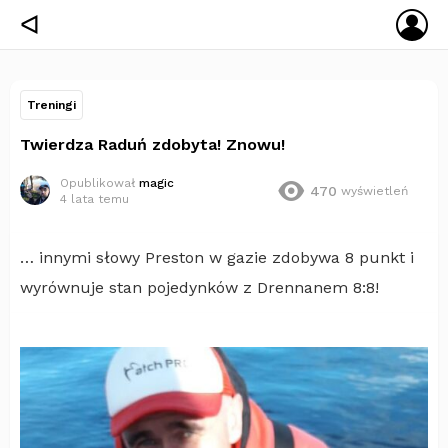
ZA
ᐊ
SIĘ
Treningi
Twierdza Raduń zdobyta! Znowu!
Opublikował
magic
470
wyświetleń
4 lata temu
… innymi słowy Preston w gazie zdobywa 8 punkt i
wyrównuje stan pojedynków z Drennanem 8:8!