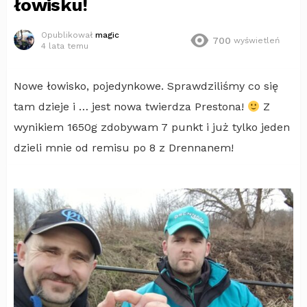
łowisku!
Opublikował
magic
700
wyświetleń
4 lata temu
Nowe łowisko, pojedynkowe. Sprawdziliśmy co się
tam dzieje i … jest nowa twierdza Prestona!
Z
wynikiem 1650g zdobywam 7 punkt i już tylko jeden
dzieli mnie od remisu po 8 z Drennanem!