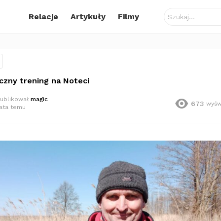
Szukaj:
Relacje
Artykuły
Filmy
czny trening na Noteci
ublikował
magic
673
wyśw
lata temu