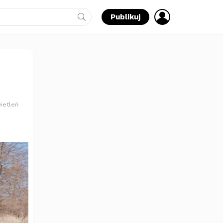
ZALOGUJ
Publikuj
SIĘ
ietleń