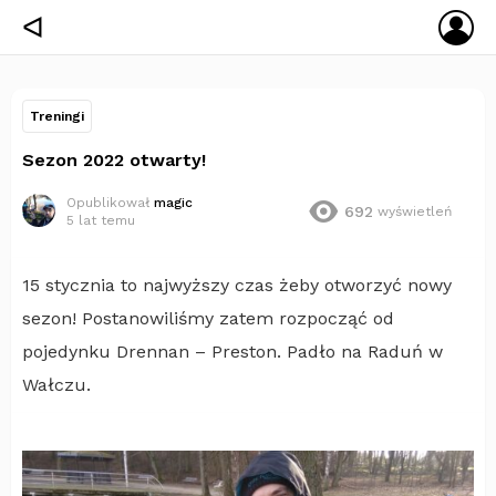
ZA
ᐊ
SIĘ
Treningi
Sezon 2022 otwarty!
Opublikował
magic
692
wyświetleń
5 lat temu
15 stycznia to najwyższy czas żeby otworzyć nowy
sezon! Postanowiliśmy zatem rozpocząć od
pojedynku Drennan – Preston. Padło na Raduń w
Wałczu.