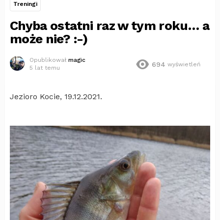
Treningi
Chyba ostatni raz w tym roku… a
może nie? :-)
Opublikował
magic
694
wyświetleń
5 lat temu
Jezioro Kocie, 19.12.2021.