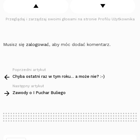
Przeglądaj i zarządzaj swoimi głosami na stronie Profilu Użytkownika
Musisz się
zalogować
, aby móc dodać komentarz.
Poprzedni artykuł
Zobacz
więcej
Chyba ostatni raz w tym roku… a może nie? :-)
Następny artykuł
Zawody o I Puchar Buliego