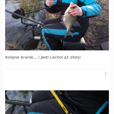
Kolejne branie.... i jest! Lechol aż złoty!