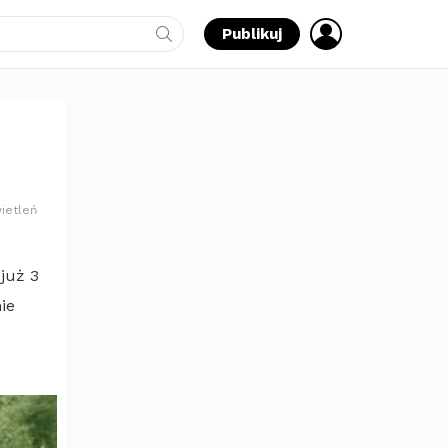
ZALOGUJ
Publikuj
SIĘ
ietleń
już 3
ie