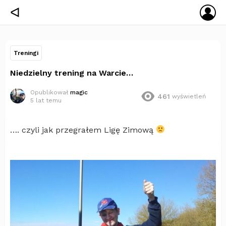
ZA
ᐊ
SIĘ
Treningi
Niedzielny trening na Warcie…
Opublikował
magic
461
wyświetleń
5 lat temu
…. czyli jak przegrałem Ligę Zimową