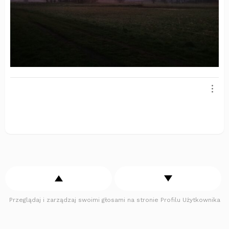
Przeglądaj i zarządzaj swoimi głosami na stronie Profilu Użytkownika