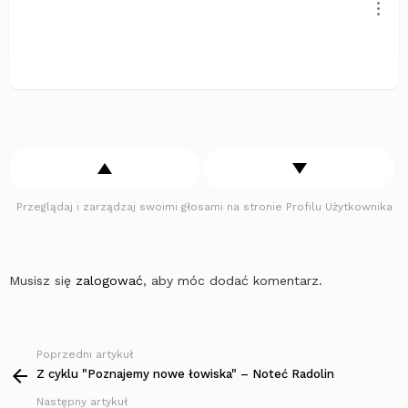
Przeglądaj i zarządzaj swoimi głosami na stronie Profilu Użytkownika
Musisz się
zalogować
, aby móc dodać komentarz.
Poprzedni artykuł
Zobacz
więcej
Z cyklu "Poznajemy nowe łowiska" – Noteć Radolin
Następny artykuł