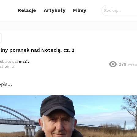
Szukaj:
Relacje
Artykuły
Filmy
lny poranek nad Notecią, cz. 2
ublikował
magic
278
wyśw
lat temu
opis…