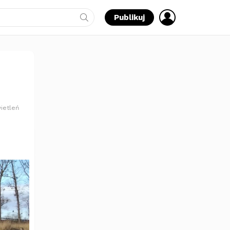
ZALOGUJ
Publikuj
SIĘ
ietleń