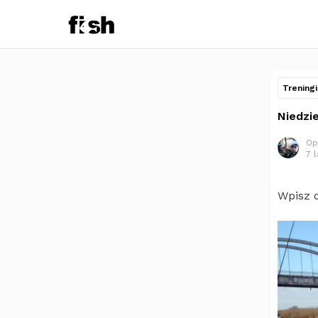
Treningi
Niedzie
Op
7 
Wpisz 