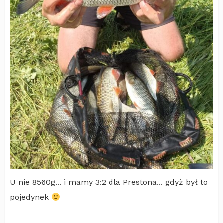
U nie 8560g... i mamy 3:2 dla Prestona... gdyż był to
pojedynek