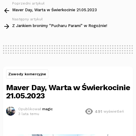
Poprzedni artykuł
Zobacz
więcej
Maver Day, Warta w Świerkocinie 21.05.2023
Następny artykuł
Z Jankiem bronimy "Pucharu Parami" w Rogoźnie!
Zawody komercyjne
Maver Day, Warta w Świerkocinie
21.05.2023
Opublikował
magic
491
wyświetleń
3 lata temu