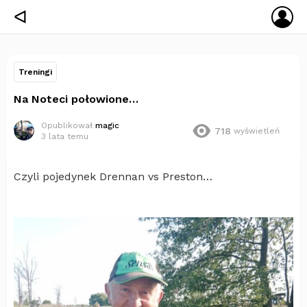
ZA
ᐊ
SIĘ
Treningi
Na Noteci połowione…
Opublikował
magic
718
wyświetleń
3 lata temu
Czyli pojedynek Drennan vs Preston…