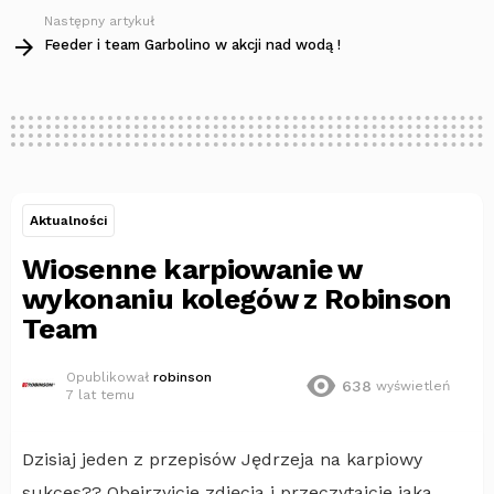
Następny artykuł
Feeder i team Garbolino w akcji nad wodą !
Aktualności
Wiosenne karpiowanie w
wykonaniu kolegów z Robinson
Team
Opublikował
robinson
638
wyświetleń
7 lat temu
Dzisiaj jeden z przepisów Jędrzeja na karpiowy
sukces?? Obejrzyjcie zdjęcia i przeczytajcie jaka