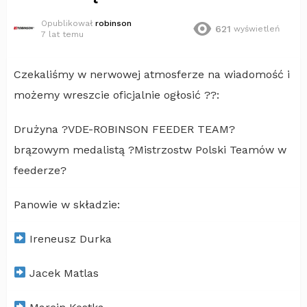
Opublikował
robinson
621
wyświetleń
7 lat temu
Czekaliśmy w nerwowej atmosferze na wiadomość i
możemy wreszcie oficjalnie ogłosić ??:
Drużyna ?VDE-ROBINSON FEEDER TEAM?
brązowym medalistą ?Mistrzostw Polski Teamów w
feederze?
Panowie w składzie:
Ireneusz Durka
Jacek Matlas