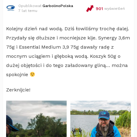
Opublikował
GarbolinoPolska
901
wyświetleń
7 lat temu
Kolejny dzień nad wodą. Dziś łowiliśmy trochę dalej.
Przydały się dłuższe i mocniejsze kije. Synergy 3,6m
75g i Essential Medium 3,9 75g dawały radę z
mocnym uciągiem i głęboką wodą. Koszyk 50g o
dużej objętości i do tego załadowany gliną… można
spokojnie
Zerknijcie!