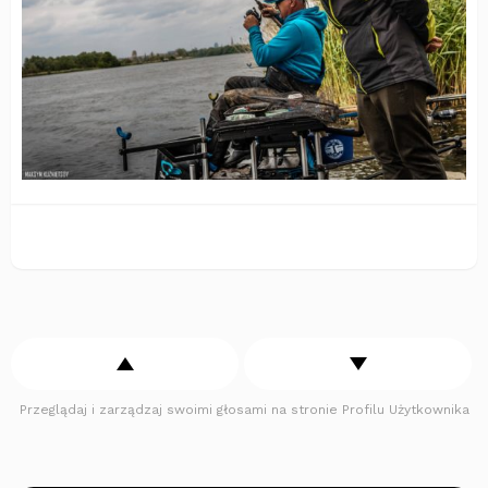
Przeglądaj i zarządzaj swoimi głosami na stronie Profilu Użytkownika