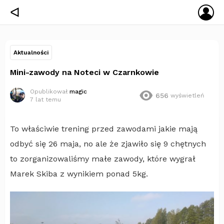
ZA
ᐊ
SIĘ
Aktualności
Mini-zawody na Noteci w Czarnkowie
Opublikował
magic
656
wyświetleń
7 lat temu
To właściwie trening przed zawodami jakie mają
odbyć się 26 maja, no ale że zjawiło się 9 chętnych
to zorganizowaliśmy małe zawody, które wygrał
Marek Skiba z wynikiem ponad 5kg.