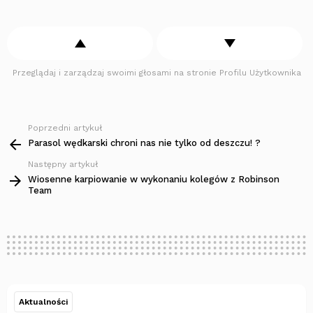
Przeglądaj i zarządzaj swoimi głosami na stronie Profilu Użytkownika
Poprzedni artykuł
Zobacz
więcej
Parasol wędkarski chroni nas nie tylko od deszczu! ?
Następny artykuł
Wiosenne karpiowanie w wykonaniu kolegów z Robinson
Team
Aktualności