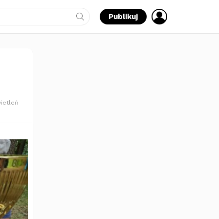
ZALOGUJ
Publikuj
SIĘ
ietleń