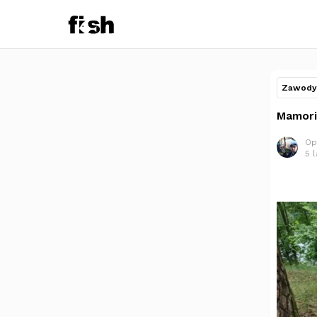
Zawody 
Mamoria
Op
5 