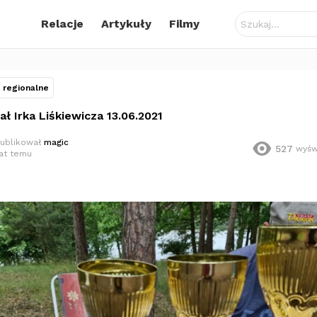
Szukaj:
Relacje
Artykuły
Filmy
regionalne
ł Irka Liśkiewicza 13.06.2021
ublikował
magic
527
wyśw
lat temu