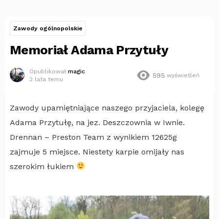
Zawody ogólnopolskie
Memoriał Adama Przytuły
Opublikował
magic
595
wyświetleń
2 lata temu
Zawody upamiętniające naszego przyjaciela, kolegę
Adama Przytułę, na jez. Deszczownia w Iwnie.
Drennan – Preston Team z wynikiem 12625g
zajmuje 5 miejsce. Niestety karpie omijały nas
szerokim łukiem