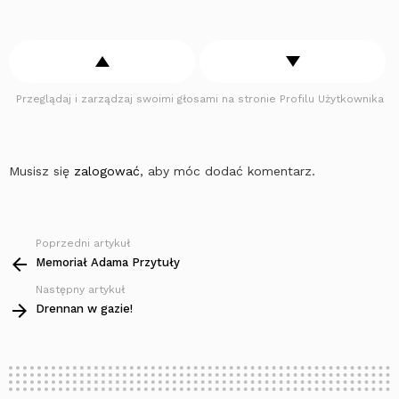
Przeglądaj i zarządzaj swoimi głosami na stronie Profilu Użytkownika
Musisz się
zalogować
, aby móc dodać komentarz.
Poprzedni artykuł
Zobacz
więcej
Memoriał Adama Przytuły
Następny artykuł
Drennan w gazie!