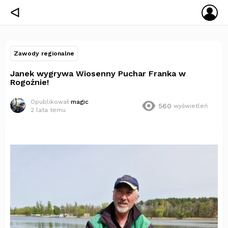
ZA
ᐊ
SIĘ
Zawody regionalne
Janek wygrywa Wiosenny Puchar Franka w
Rogoźnie!
Opublikował
magic
560
wyświetleń
2 lata temu