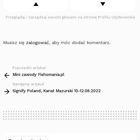
Przeglądaj i zarządzaj swoimi głosami na stronie Profilu Użytkownika
Musisz się
zalogować
, aby móc dodać komentarz.
Poprzedni artykuł
Zobacz
więcej
Mini zawody Fishomania.pl
Następny artykuł
Signify Poland, Kanał Mazurski 10-12.06.2022