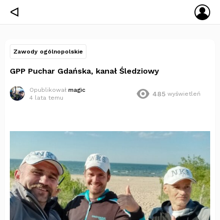
ZA
ᐊ
SIĘ
Zawody ogólnopolskie
GPP Puchar Gdańska, kanał Śledziowy
Opublikował
magic
485
wyświetleń
4 lata temu