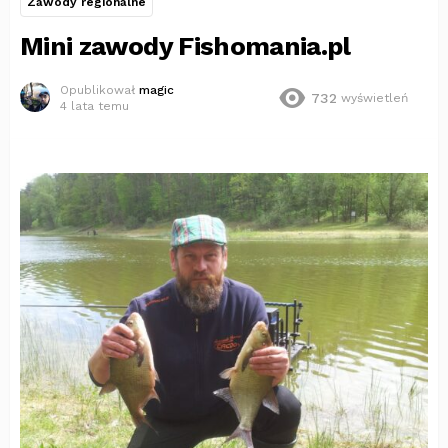
Zawody regionalne
Mini zawody Fishomania.pl
Opublikował
magic
732
wyświetleń
4 lata temu