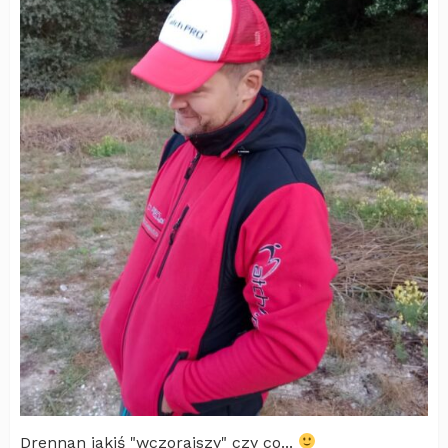
Drennan jakiś "wczorajszy" czy co...