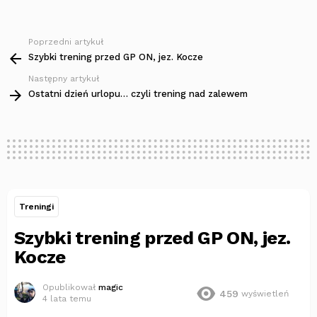
Poprzedni artykuł
Zobacz
więcej
Szybki trening przed GP ON, jez. Kocze
Następny artykuł
Ostatni dzień urlopu… czyli trening nad zalewem
Treningi
Szybki trening przed GP ON, jez.
Kocze
Opublikował
magic
459
wyświetleń
4 lata temu