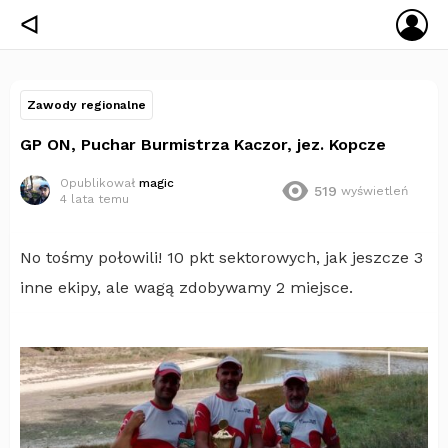
ZA
ᐊ
SIĘ
Zawody regionalne
GP ON, Puchar Burmistrza Kaczor, jez. Kopcze
Opublikował
magic
519
wyświetleń
4 lata temu
No tośmy połowili! 10 pkt sektorowych, jak jeszcze 3
inne ekipy, ale wagą zdobywamy 2 miejsce.