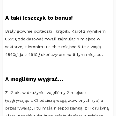
A taki leszczyk to bonus!
Brały głównie płoteczki i krąpiki. Karol z wynikiem
8555g zdeklasował rywali zajmując 1 miejsce w
sektorze, Hieronim u siebie miejsce 5-te z wagą
4840g, ja z 4910g skończyłem na 6-tym miejscu.
A mogliśmy wygrać…
Z 12 pkt w drużynie, zajęliśmy 2 miejsce
(wygrywając z Chodzieżą wagą złowionych ryb) a
przegrywając, i tu mała niespodzianką, z II drużyną
Złotej Kaczki! 1 drużyna zajęła dopiero 4 miejsce –