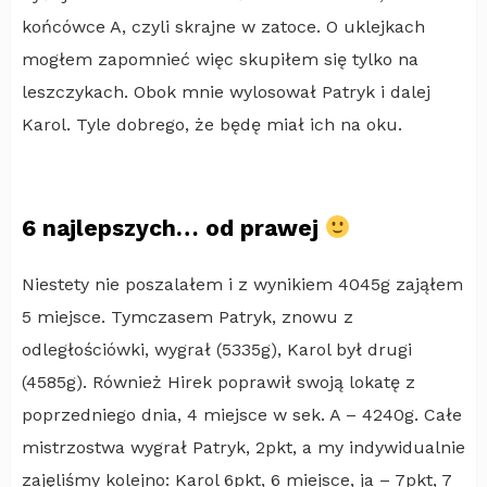
końcówce A, czyli skrajne w zatoce. O uklejkach
mogłem zapomnieć więc skupiłem się tylko na
leszczykach. Obok mnie wylosował Patryk i dalej
Karol. Tyle dobrego, że będę miał ich na oku.
6 najlepszych… od prawej
Niestety nie poszalałem i z wynikiem 4045g zająłem
5 miejsce. Tymczasem Patryk, znowu z
odległościówki, wygrał (5335g), Karol był drugi
(4585g). Również Hirek poprawił swoją lokatę z
poprzedniego dnia, 4 miejsce w sek. A – 4240g. Całe
mistrzostwa wygrał Patryk, 2pkt, a my indywidualnie
zajęliśmy kolejno: Karol 6pkt, 6 miejsce, ja – 7pkt, 7