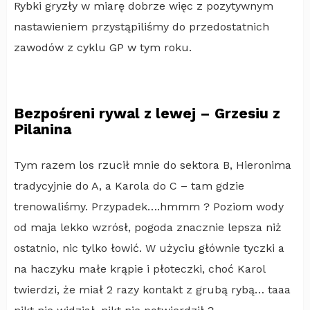
Rybki gryzły w miarę dobrze więc z pozytywnym
nastawieniem przystąpiliśmy do przedostatnich
zawodów z cyklu GP w tym roku.
Bezpośreni rywal z lewej – Grzesiu z
Pilanina
Tym razem los rzucił mnie do sektora B, Hieronima
tradycyjnie do A, a Karola do C – tam gdzie
trenowaliśmy. Przypadek….hmmm ? Poziom wody
od maja lekko wzrósł, pogoda znacznie lepsza niż
ostatnio, nic tylko łowić. W użyciu głównie tyczki a
na haczyku małe krąpie i płoteczki, choć Karol
twierdzi, że miał 2 razy kontakt z grubą rybą… taaa