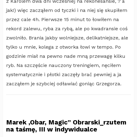
z Karolem dwa dni wcześniej na rekonesansie, ? a
jak!) więc zacząłem od tyczki i na niej się skupiłem
przez cale 4h. Pierwsze 15 minut to łowiłem na
rekord zalewu, ryba za rybą, ale po kwadransie coś
zwolniło. Brania jakby wolniejsze, delikatniejsze, ale
tylko u mnie, kolega z otworka łowi w tempo. Po
godzinie miał na pewno nade mną przewagę kilku
ryb. Na szczęście nauczony treningiem, nęciłem
systematycznie i płotki zaczęły brać pewniej a ja
zacząłem je szybciej odławiać goniąc Grzegorza.
Marek ‚Obar, Magic” Obrarski_rzutem
na taśmę, III w indywidualce