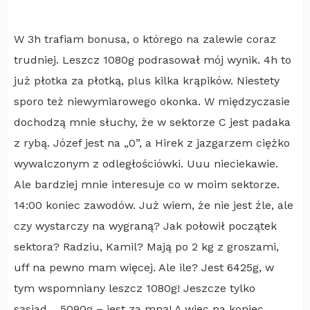
W 3h trafiam bonusa, o którego na zalewie coraz
trudniej. Leszcz 1080g podrasował mój wynik. 4h to
już płotka za płotką, plus kilka krąpików. Niestety
sporo też niewymiarowego okonka. W międzyczasie
dochodzą mnie słuchy, że w sektorze C jest padaka
z rybą. Józef jest na „0”, a Hirek z jazgarzem ciężko
wywalczonym z odległościówki. Uuu nieciekawie.
Ale bardziej mnie interesuje co w moim sektorze.
14:00 koniec zawodów. Już wiem, że nie jest źle, ale
czy wystarczy na wygraną? Jak połowił początek
sektora? Radziu, Kamil? Mają po 2 kg z groszami,
uff na pewno mam więcej. Ale ile? Jest 6425g, w
tym wspomniany leszcz 1080g! Jeszcze tylko
sąsiad… 5090g – jest za mną! A wiec na koniec