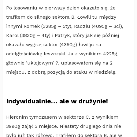
Po losowaniu w pierwszy dzień okazało się, że
trafiłem do silnego sektora B. Łowili tu między
innymi Romek (3285g – 5ty), Radziu (4095g – 3ci),
Karol (3830g – 4ty) i Patryk, który jak się później
okazało wygrał sektor (4350g) łowiąc na
odelgłościówkę leszczyki. Ja z wynikiem 4225g,
głównie ‘uklejowym’ ?, uplasowałem się na 2
miejscu, z dobrą pozycją do ataku w niedzielę.
Indywidualnie… ale w drużynie!
Hieronim tymczasem w sektorze C, z wynikiem
3990g zajął 5 miejsce. Niestety drugiego dnia nie
było już tak różowo. Trafiłem do sektora B, ale w