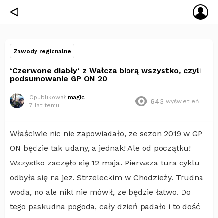
ZA
ᐊ
SIĘ
Zawody regionalne
‘Czerwone diabły‘ z Wałcza biorą wszystko, czyli
podsumowanie GP ON 20
Opublikował
magic
643
wyświetleń
7 lat temu
Właściwie nic nie zapowiadało, ze sezon 2019 w GP
ON będzie tak udany, a jednak! Ale od początku!
Wszystko zaczęło się 12 maja. Pierwsza tura cyklu
odbyła się na jez. Strzeleckim w Chodzieży. Trudna
woda, no ale nikt nie mówił, ze będzie łatwo. Do
tego paskudna pogoda, cały dzień padało i to dość