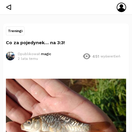
ZA
ᐊ
SIĘ
Treningi
Co za pojedynek… na 3:3!
Opublikował
magic
451
wyświetleń
2 lata temu