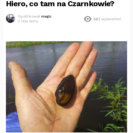
Hiero, co tam na Czarnkowie?
Opublikował
magic
561
wyświetleń
2 lata temu