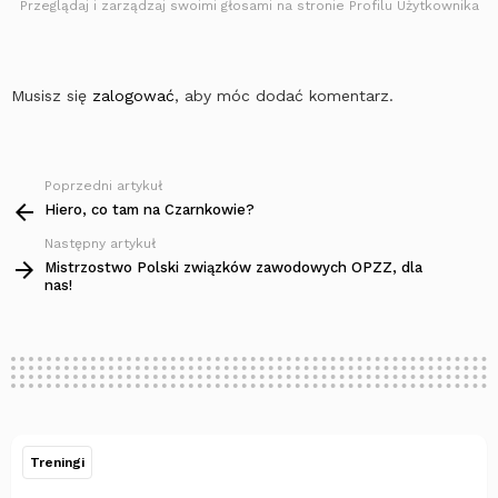
Przeglądaj i zarządzaj swoimi głosami na stronie Profilu Użytkownika
Musisz się
zalogować
, aby móc dodać komentarz.
Poprzedni artykuł
Zobacz
więcej
Hiero, co tam na Czarnkowie?
Następny artykuł
Mistrzostwo Polski związków zawodowych OPZZ, dla
nas!
Treningi