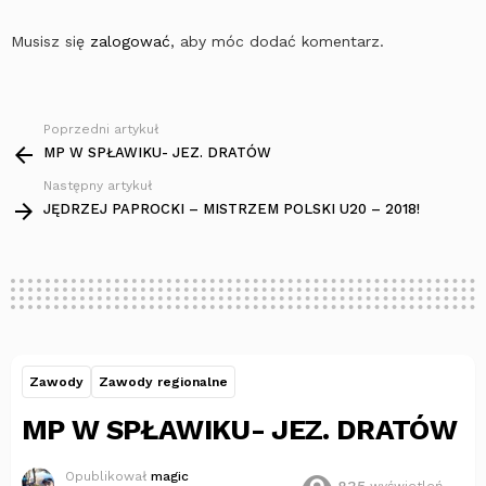
Musisz się
zalogować
, aby móc dodać komentarz.
Poprzedni artykuł
Zobacz
więcej
MP W SPŁAWIKU- JEZ. DRATÓW
Następny artykuł
JĘDRZEJ PAPROCKI – MISTRZEM POLSKI U20 – 2018!
Zawody
Zawody regionalne
MP W SPŁAWIKU- JEZ. DRATÓW
Opublikował
magic
835
wyświetleń