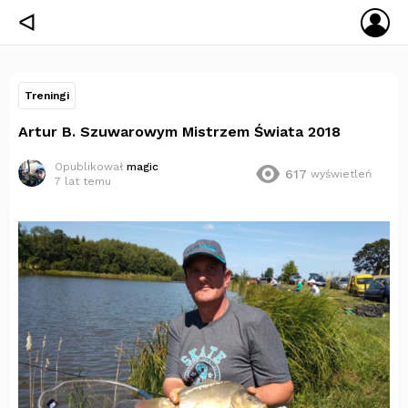
ZA
ᐊ
SIĘ
Treningi
Artur B. Szuwarowym Mistrzem Świata 2018
Opublikował
magic
617
wyświetleń
7 lat temu