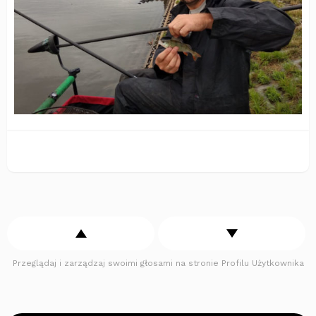
Przeglądaj i zarządzaj swoimi głosami na stronie Profilu Użytkownika