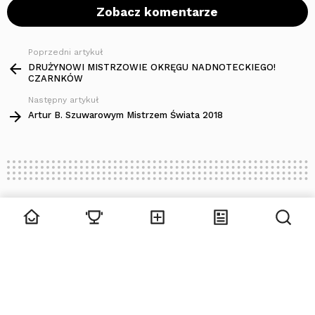
Zobacz komentarze
Poprzedni artykuł
Zobacz
więcej
DRUŻYNOWI MISTRZOWIE OKRĘGU NADNOTECKIEGO!
CZARNKÓW
Następny artykuł
Artur B. Szuwarowym Mistrzem Świata 2018
Zawody
Zawody regionalne
DRUŻYNOWI MISTRZOWIE
OKRĘGU NADNOTECKIEGO!
CZARNKÓW