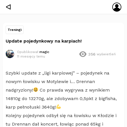
ZA
ᐊ
SIĘ
Treningi
Update pojedynkowy na karpiach!
Opublikował
magic
356
wyświetleń
11 miesięcy temu
Szybki update z „ligi karpiowej” – pojedynek na
nowym łowisku w Motylewie i… Drennan
nadgryziony!
Co prawda wygrywa z wynikiem
14810g do 13270g, ale zdobywam 0,5pkt z bigfisha,
karp pełnołuski 3640g!
Kolejny pojedynek odbył się na łowisku w Kłodzie i
tu Drennan dał koncert, łowiąc ponad 65kg i