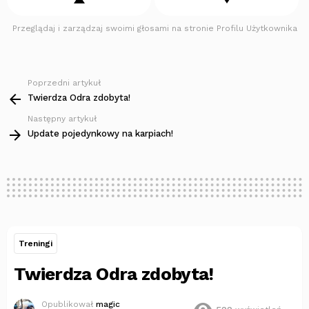
Przeglądaj i zarządzaj swoimi głosami na stronie Profilu Użytkownika
Poprzedni artykuł
Zobacz
więcej
Twierdza Odra zdobyta!
Następny artykuł
Update pojedynkowy na karpiach!
Treningi
Twierdza Odra zdobyta!
Opublikował
magic