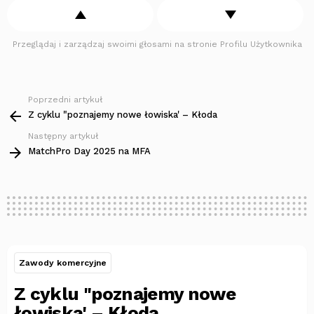
Przeglądaj i zarządzaj swoimi głosami na stronie Profilu Użytkownika
Poprzedni artykuł
Zobacz
więcej
Z cyklu "poznajemy nowe łowiska' – Kłoda
Następny artykuł
MatchPro Day 2025 na MFA
Zawody komercyjne
Z cyklu "poznajemy nowe
łowiska' – Kłoda