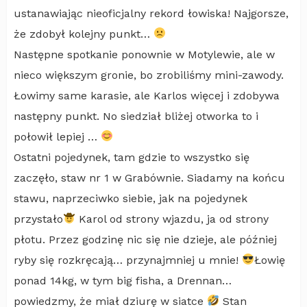
ustanawiając nieoficjalny rekord łowiska! Najgorsze,
że zdobył kolejny punkt…
Następne spotkanie ponownie w Motylewie, ale w
nieco większym gronie, bo zrobiliśmy mini-zawody.
Łowimy same karasie, ale Karlos więcej i zdobywa
następny punkt. No siedział bliżej otworka to i
połowił lepiej …
Ostatni pojedynek, tam gdzie to wszystko się
zaczęło, staw nr 1 w Grabównie. Siadamy na końcu
stawu, naprzeciwko siebie, jak na pojedynek
przystało
Karol od strony wjazdu, ja od strony
płotu. Przez godzinę nic się nie dzieje, ale później
ryby się rozkręcają… przynajmniej u mnie!
Łowię
ponad 14kg, w tym big fisha, a Drennan…
powiedzmy, że miał dziurę w siatce
Stan