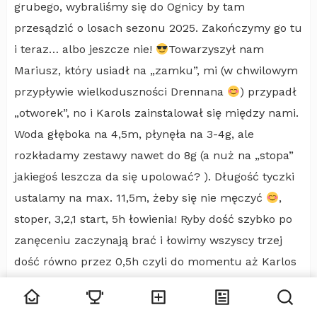
grubego, wybraliśmy się do Ognicy by tam
przesądzić o losach sezonu 2025. Zakończymy go tu
i teraz… albo jeszcze nie!
Towarzyszył nam
Mariusz, który usiadł na „zamku”, mi (w chwilowym
przypływie wielkoduszności Drennana
) przypadł
„otworek”, no i Karols zainstalował się między nami.
Woda głęboka na 4,5m, płynęła na 3-4g, ale
rozkładamy zestawy nawet do 8g (a nuż na „stopa”
jakiegoś leszcza da się upolować? ). Długość tyczki
ustalamy na max. 11,5m, żeby się nie męczyć
,
stoper, 3,2,1 start, 5h łowienia! Ryby dość szybko po
zanęceniu zaczynają brać i łowimy wszyscy trzej
dość równo przez 0,5h czyli do momentu aż Karlos
wyciąga 2 szybkie leszczyki po 500-600g i wychodzi
na prowadzenie… Podkręcam tempo i udaje mi się