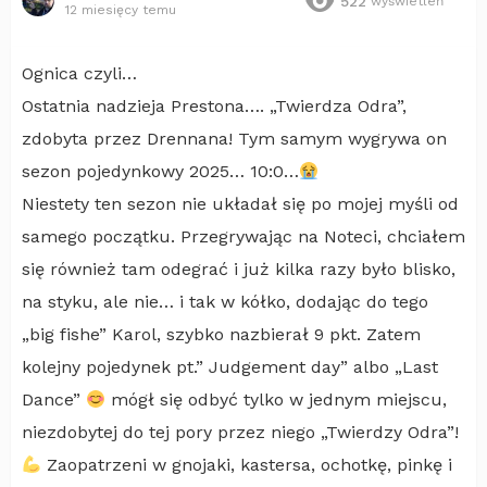
522
wyświetleń
12 miesięcy temu
Ognica czyli…
Ostatnia nadzieja Prestona…. „Twierdza Odra”,
zdobyta przez Drennana! Tym samym wygrywa on
sezon pojedynkowy 2025… 10:0…
Niestety ten sezon nie układał się po mojej myśli od
samego początku. Przegrywając na Noteci, chciałem
się również tam odegrać i już kilka razy było blisko,
na styku, ale nie… i tak w kółko, dodając do tego
„big fishe” Karol, szybko nazbierał 9 pkt. Zatem
kolejny pojedynek pt.” Judgement day” albo „Last
Dance”
mógł się odbyć tylko w jednym miejscu,
niezdobytej do tej pory przez niego „Twierdzy Odra”!
Zaopatrzeni w gnojaki, kastersa, ochotkę, pinkę i