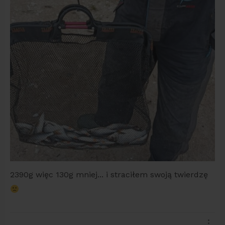
2390g więc 130g mniej... i straciłem swoją twierdzę