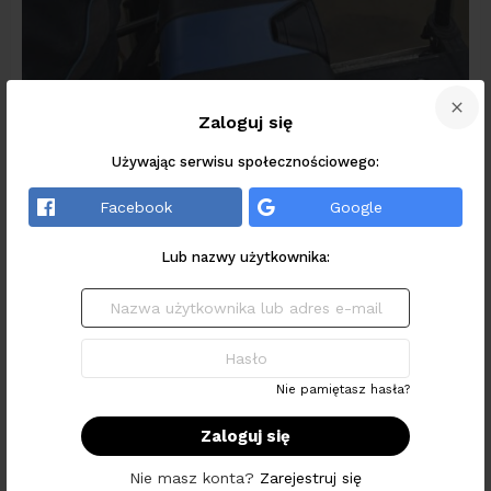
Zaloguj się
Klopsiki gotowe, no to zaczynamy!
Używając serwisu społecznościowego:
Facebook
Google
Lub nazwy użytkownika:
Zaloguj
Nazwa
się
użytkownika
lub
Hasło
adres
e-
mail
Nie pamiętasz hasła?
Nie masz konta?
Zarejestruj się