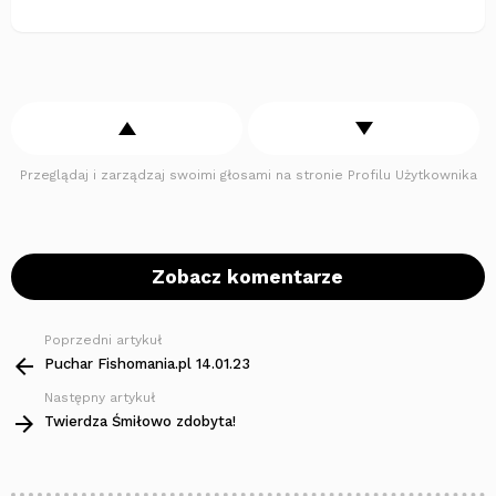
Przeglądaj i zarządzaj swoimi głosami na stronie Profilu Użytkownika
Zobacz komentarze
Poprzedni artykuł
Zobacz
więcej
Puchar Fishomania.pl 14.01.23
Następny artykuł
Twierdza Śmiłowo zdobyta!