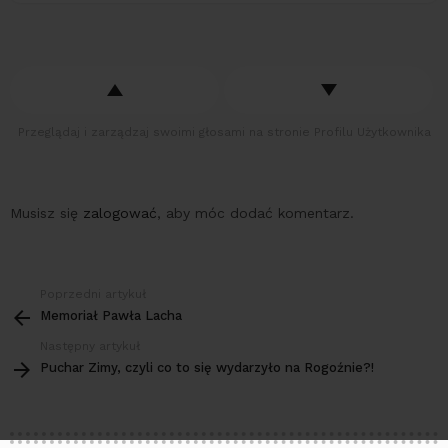
Przeglądaj i zarządzaj swoimi głosami na stronie Profilu Użytkownika
Musisz się
zalogować
, aby móc dodać komentarz.
Poprzedni artykuł
Zobacz
więcej
Memoriał Pawła Lacha
Następny artykuł
Puchar Zimy, czyli co to się wydarzyło na Rogoźnie?!