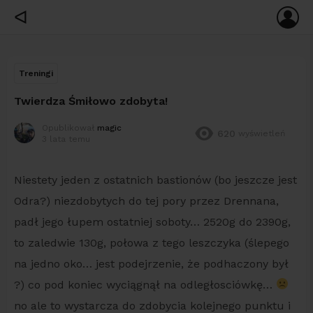
ZA
ᐊ
SIĘ
Treningi
Twierdza Śmiłowo zdobyta!
Opublikował
magic
620
wyświetleń
3 lata temu
Niestety jeden z ostatnich bastionów (bo jeszcze jest
Odra?) niezdobytych do tej pory przez Drennana,
padł jego łupem ostatniej soboty… 2520g do 2390g,
to zaledwie 130g, połowa z tego leszczyka (ślepego
na jedno oko… jest podejrzenie, że podhaczony był
?) co pod koniec wyciągnął na odległosciówkę…
no ale to wystarcza do zdobycia kolejnego punktu i