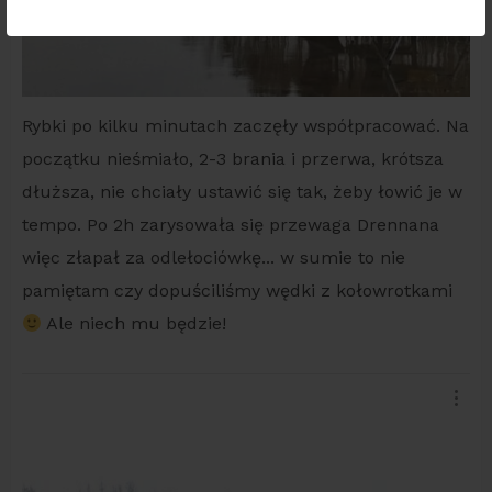
Rybki po kilku minutach zaczęły współpracować. Na
początku nieśmiało, 2-3 brania i przerwa, krótsza
dłuższa, nie chciały ustawić się tak, żeby łowić je w
tempo. Po 2h zarysowała się przewaga Drennana
więc złapał za odlełociówkę... w sumie to nie
pamiętam czy dopuściliśmy wędki z kołowrotkami
Ale niech mu będzie!