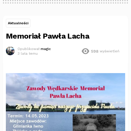
Aktualności
Memoriał Pawła Lacha
Opublikował
magic
598
wyświetleń
3 lata temu