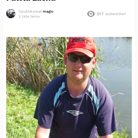
Opublikował
magic
517
wyświetleń
2 lata temu