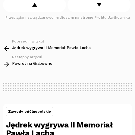
Przeglądaj i zarządzaj swoimi głosami na stronie Profilu Użytkownika
Poprzedni artykuł
Zobacz
więcej
Jędrek wygrywa II Memoriał Pawła Lacha
Następny artykuł
Powrót na Grabówno
Zawody ogólnopolskie
Jędrek wygrywa II Memoriał
Pawła Lacha