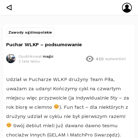
ZA
ᐊ
SIĘ
Zawody ogólnopolskie
Puchar WLKP – podsumowanie
Opublikował
magic
450
wyświetleń
2 lata temu
Udział w Pucharze WLKP drużyny Team Piła,
uważam za udany! Kończymy cykl na czwartym
miejscu więc przyzwoicie (ja indywidualnie 5ty – za
rok biorę w ciemno
). Fun fact – dla niektórych z
drużyny udział w cyklu nie był pierwszym razem!
Swój debiut mieli już dawano dawno tesmu
chociażw innych (GELAM i MatchPro Swarzędz).