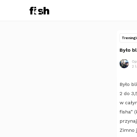
Treningi
Było bl
Op
2 
Było bl
2 do 3,
w całym
fisha” 
przyna
Zimno 