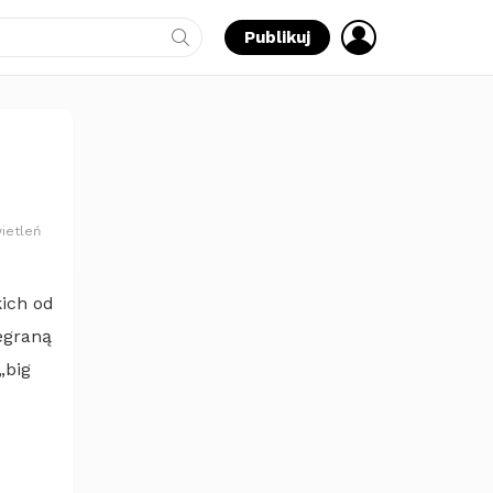
ZALOGUJ
Publikuj
SIĘ
ietleń
kich od
egraną
„big