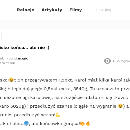
Szukaj:
Relacje
Artykuły
Filmy
isko końca… ale nie :)
ublikował
magic
655
wyśw
lata temu
isko!
5,5h przegrywałem 1,5pkt, Karol miał kilka karpi ta
5kg + tego dającego 0,5pkt extra, 3540g, To oznaczało prz
 sezonie ligi karpiowej, na szczęście udało mi się złowić 
(karp 6020g) i przedłużyć szanse (ciągle na wygranie
) a
jmniej przedłużyć sezon!
jak cholera
, ale końcówka gorąca!